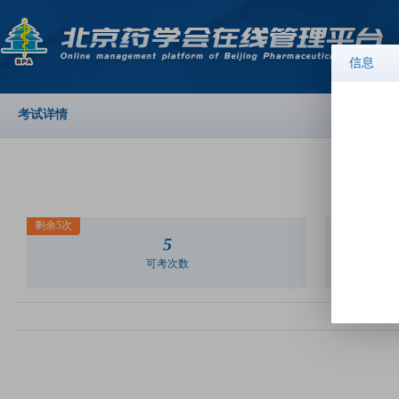
信息
考试详情
剩余5次
5
可考次数