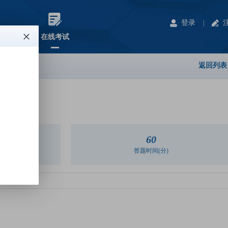
登录
|
程
在线考试
返回列
60
答题时间(分)